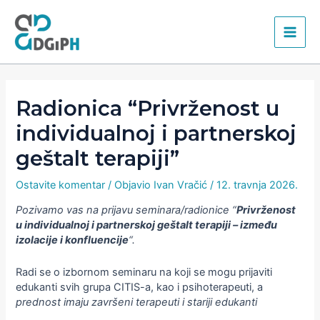
Skip
Main
to
content
Men
Radionica “Privrženost u
individualnoj i partnerskoj
geštalt terapiji”
Ostavite komentar
/ Objavio
Ivan Vračić
/
12. travnja 2026.
Pozivamo vas na prijavu seminara/radionice “
Privrženost
u individualnoj i partnerskoj geštalt terapiji – između
izolacije i konfluencije
“.
Radi se o izbornom seminaru na koji se mogu prijaviti
edukanti svih grupa CITIS-a, kao i psihoterapeuti, a
prednost imaju završeni terapeuti i stariji edukanti