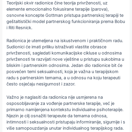
Teorijski okvir radionice čine teorija privrženosti, uz
elemente emocionalno fokusirane terapije (parova),
osnovne koncepte Gottman pristupa partnerskoj terapiji te
geštaltistički model partnerskog funkcioniranja prema Bobu
i Riti Resnick.
Radionica je utemeljena na iskustvenom i praktičnom radu.
Sudionici će imati priliku istraživati vlastite obrasce
privrženosti, sagledati komunikacijske cikluse u odnosima
privrženosti te razvijati nove vještine u pristupu sukobima u
bliskim i partnerskim odnosima. Jedan dio radionice bit će
posvećen temi seksualnosti, koja je važna u terapijskom
radu s partnerskim temama, a u odnosu na koju terapeuti
često osjećaju nesigurnost i zazor.
Važno je naglasiti da radionica nije usmjerena na
osposobljavanje za vođenje partnerske terapije, već je
primarno namijenjena kontekstu individualne psihoterapije.
Njezin je cilj osnažiti terapeute da temama odnosa,
intimnosti i seksualnosti pristupaju informiranije, sigurnije i s
više samopouzdanja unutar individualnog terapijskog rada.