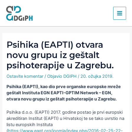
Skip
Main
to
content
Men
Psihika (EAPTI) otvara
novu grupu iz geštalt
psihoterapije u Zagrebu.
Ostavite komentar
/ Objavio
DGIPH
/
20. ožujka 2019.
Psihika (EAPTI), kao dio prve organske europske mreže
geštalt Instituta EGN EAPTI-GPTIM Network – EGN,
otvara novu grupu iz geštalt psihoterapije u Zagrebu.
Psihika d.o.o. (EAPTI) 2017. godine postao je prvi europski
akreditiran Institut (EAPTI) u Hrvatskoj te se tako uvrstio na
listu europskih Instituta
(
https://www.eagt.org/joomla/index.php/2016-02-25-22-