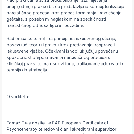
Kao praktičan alat za produbljivanje razumijevanja i
unaprjeđenje prakse bit će predstavljena konceptualizacija
narcističnog procesa kroz proces formiranja i razrješenja
geštalta, s posebnim naglaskom na specifičnosti
narcističnog odnosa figure i pozadine.
Radionica se temelji na principima iskustvenog učenja,
povezujući teoriju i praksu kroz predavanja, rasprave i
iskustvene vježbe. Očekivani ishodi uključuju povećanu
sposobnost prepoznavanja narcističnog procesa u
kliničkoj praksi te, na osnovi toga, oblikovanje adekvatnih
terapijskih strategija.
O voditelju:
Tomaž Flajs nositelj je EAP European Certificate of
Psychotherapy te redovni član i akreditirani supervizor