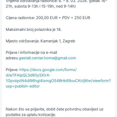
Vrijeme održavanja radionice: 6. – 8. 03. 2026. (petak 16-
21h, subota 9-13h i 15-19h, ned 9-14h)
Cijena radionice: 200,00 EUR + PDV = 250 EUR
Maksimalni broj polaznika je 18.
Mjesto održavanja: Kamenjak 1, Zagreb
Prijave i informacije na e-mail
adresu
gestalt.centar.homa@gmail.com
Prijave:
https://docs.google.com/forms/
d/e/1FAIpQLSd60ySXV4-
1GpviqstN4di96hgi4IxmgO54BHk69
ouCKcIjWw/viewform?
usp=
publish-editor
Nakon što se prijavite, dobit ćete potvrdnu obavijest uz
podatke za uplatu kotizacije.