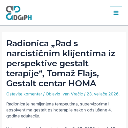
Skip
Main
to
content
Men
Radionica „Rad s
narcističnim klijentima iz
perspektive gestalt
terapije“, Tomaž Flajs,
Gestalt centar HOMA
Ostavite komentar
/ Objavio
Ivan Vračić
/
23. veljače 2026.
Radionica je namijenjena terapeutima, supervizorima i
apsolventima gestalt psihoterapije nakon odslušane 4.
godine edukacije.