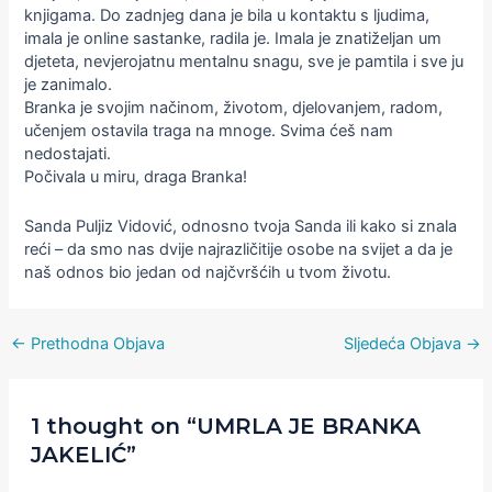
knjigama. Do zadnjeg dana je bila u kontaktu s ljudima,
imala je online sastanke, radila je. Imala je znatiželjan um
djeteta, nevjerojatnu mentalnu snagu, sve je pamtila i sve ju
je zanimalo.
Branka je svojim načinom, životom, djelovanjem, radom,
učenjem ostavila traga na mnoge. Svima ćeš nam
nedostajati.
Počivala u miru, draga Branka!
Sanda Puljiz Vidović, odnosno tvoja Sanda ili kako si znala
reći – da smo nas dvije najrazličitije osobe na svijet a da je
naš odnos bio jedan od najčvršćih u tvom životu.
←
Prethodna Objava
Sljedeća Objava
→
1 thought on “UMRLA JE BRANKA
JAKELIĆ”