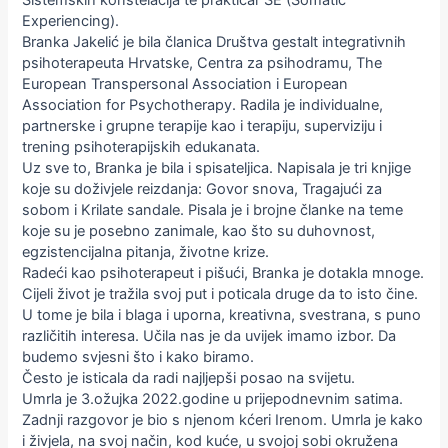
Sistemskih konstelacija te praktičar SE (Somatic
Experiencing).
Branka Jakelić je bila članica Društva gestalt integrativnih
psihoterapeuta Hrvatske, Centra za psihodramu, The
European Transpersonal Association i European
Association for Psychotherapy. Radila je individualne,
partnerske i grupne terapije kao i terapiju, superviziju i
trening psihoterapijskih edukanata.
Uz sve to, Branka je bila i spisateljica. Napisala je tri knjige
koje su doživjele reizdanja: Govor snova, Tragajući za
sobom i Krilate sandale. Pisala je i brojne članke na teme
koje su je posebno zanimale, kao što su duhovnost,
egzistencijalna pitanja, životne krize.
Radeći kao psihoterapeut i pišući, Branka je dotakla mnoge.
Cijeli život je tražila svoj put i poticala druge da to isto čine.
U tome je bila i blaga i uporna, kreativna, svestrana, s puno
različitih interesa. Učila nas je da uvijek imamo izbor. Da
budemo svjesni što i kako biramo.
Često je isticala da radi najljepši posao na svijetu.
Umrla je 3.ožujka 2022.godine u prijepodnevnim satima.
Zadnji razgovor je bio s njenom kćeri Irenom. Umrla je kako
i živjela, na svoj način, kod kuće, u svojoj sobi okružena