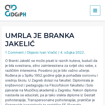
Skip
Main
to
content
Men
UMRLA JE BRANKA
JAKELIĆ
1 Comment
/ Objavio
Ivan Vračić
/
4. ožujka 2022.
O Branki Jakelić se može pisati iz raznih kuteva, budući da
je bila svestrana, silno zainteresirana za svijet oko sebe, s
različitim interesima. Posebno joj je bilo važno učenje.
Rođena je u Splitu 1952.godine gdje je pohađala osnovnu i
srednju školu. U Zagreb dolazi na fakultet. Diplomirala je
književnost i pedagogiju na Filozofskom fakultetu i Solo
pjevanje na Muzičkoj akademiji u Zagrebu. Nakon diploma
nastavila se educirati, pa je tako stekla diplome iz Gestalt
psihoterapije, Transpersonalne psihoterapije, praktičar je