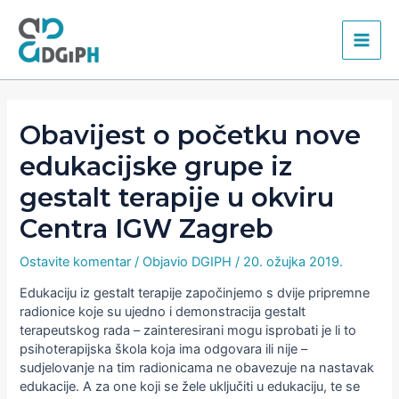
Skip
Main
to
content
Men
Obavijest o početku nove
edukacijske grupe iz
gestalt terapije u okviru
Centra IGW Zagreb
Ostavite komentar
/ Objavio
DGIPH
/
20. ožujka 2019.
Edukaciju iz gestalt terapije započinjemo s dvije pripremne
radionice koje su ujedno i demonstracija gestalt
terapeutskog rada – zainteresirani mogu isprobati je li to
psihoterapijska škola koja ima odgovara ili nije –
sudjelovanje na tim radionicama ne obavezuje na nastavak
edukacije. A za one koji se žele uključiti u edukaciju, te se