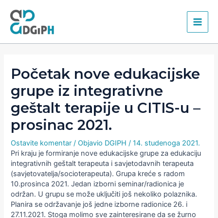
Skip
Main
to
content
Men
Početak nove edukacijske
grupe iz integrativne
geštalt terapije u CITIS-u –
prosinac 2021.
Ostavite komentar
/ Objavio
DGIPH
/
14. studenoga 2021.
Pri kraju je formiranje nove edukacijske grupe za edukaciju
integrativnih geštalt terapeuta i savjetodavnih terapeuta
(savjetovatelja/socioterapeuta). Grupa kreće s radom
10.prosinca 2021. Jedan izborni seminar/radionica je
održan. U grupu se može uključiti još nekoliko polaznika.
Planira se održavanje još jedne izborne radionice 26. i
27.11.2021. Stoga molimo sve zainteresirane da se žurno