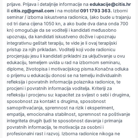
prijave. Prijava i detaljnije informacije na
edukacije@citis.hr
ili
citis.zg@gmail.com
i na mobitel
091 1793 363.
Izborni
seminar / izborna iskustvena radionica, (ako bude u trajanju
od tri dana cijena 1050 kn, a ako bude dva dana onda 700
kn) omogućuje da se voditelji i kandidati međusobno
upoznaju, da kandidati iskustveno dožive i upoznaju
integrativnu geštalt terapiju, te vide je li ovaj terapijski
pristup za njih prikladan. Voditelji koji vode radionicu
procjenjuju jesu li kandidati prikladni za uključivanje u ovu
edukaciju, temeljem uvida u rad na izbornom seminaru,
diplome, životopisa i motivacijskog pisma.Konačna odluka
o prijemu u edukaciju donosi se na temelju individualnih
refleksija i povratnih informacija polaznika radionice, te
procjeni i povratnih informacija voditelja. Kriteriji za
refleksiju i procjenu su: kapacitet za svijest o sebi i drugima,
sposobnost za kontakt s drugima, sposobnost
samoprihvaćanja, spremnost na rizik i eksperiment,
empatija, emocionalna stabilnost, spremnost na poštivanje
integriteta drugih ljudi te sposobnost davanja i primanja
povratnih informacija, te motivacija za osobni i
profesionalni rast i razvoj. Izborna radionice nikoga ne